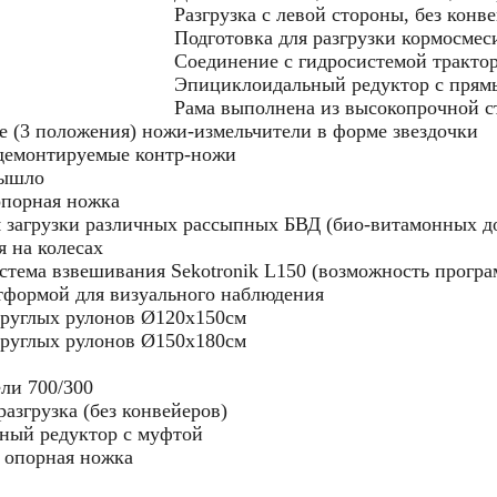
Разгрузка с левой стороны, без конве
Подготовка для разгрузки кормосмес
Соединение с гидросистемой тракто
Эпициклоидальный редуктор с пря
Рама выполнена из высокопрочной с
 (3 положения) ножи-измельчители в форме звездочки
 демонтируемые контр-ножи
дышло
опорная ножка
я загрузки различных рассыпных БВД (био-витамонных д
 на колесах
стема взвешивания Sekotronik L150 (возможность програ
тформой для визуального наблюдения
круглых рулонов Ø120x150см
круглых рулонов Ø150x180см
ели 700/300
азгрузка (без конвейеров)
ный редуктор с муфтой
 опорная ножка