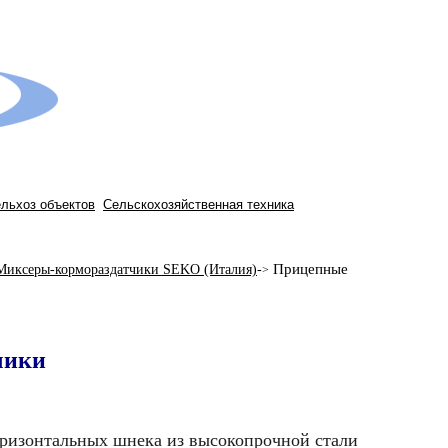
ельхоз объектов
Сельскохозяйственная техника
Прицепные
Миксеры-кормораздатчики SEKO (Италия)
-
>
чики
изонтальных шнека из выс
ок
опро
чной
стали