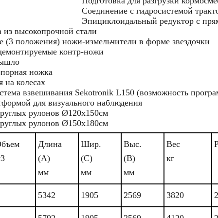
Подготовка для разгрузки кормосме
Соединение с гидросистемой тракт
Эпициклоидальный редуктор с пр
 из высокопрочной стали
 (3 положения) ножи-измельчители в форме звездочки
 демонтируемые контр-ножи
дышло
опорная ножка
 на колесах
стема взвешивания Sekotronik L150 (возможность програ
тформой для визуального наблюдения
круглых рулонов Ø120x150см
круглых рулонов Ø150x180см
бъем
Длина
Шир.
Выс.
Вес
3
(А)
(С)
(В)
кг
мм
мм
мм
5342
1905
2569
3820