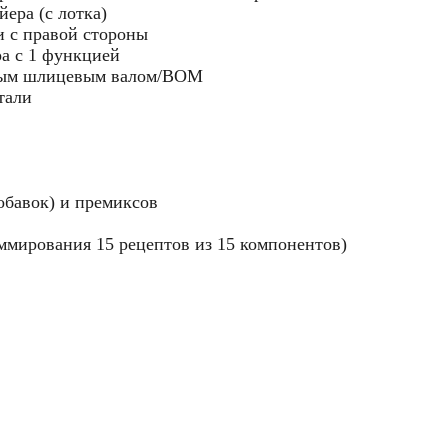
йера (с лотка)
и с правой стороны
ра с 1 функцией
мым шлицевым валом/ВОМ
тали
обавок) и премиксов
ммирования 15 рецептов из 15 компонентов)