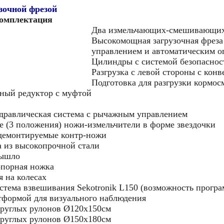
узочной фрезой
комплектация
Два измельчающих-смешивающих 
Высокомощная загрузочная фреза
управлением и автоматическим о
Цилиндры с системой безопаснос
Разгрузка с левой стороны с кон
Подготовка для разгрузки кормос
ный редуктор с муфтой
дравлическая система с рычажным управлением
 (3 положения) ножи-измельчители в форме звездочки
 демонтируемые контр-ножи
 из высокопрочной стали
дышло
опорная ножка
 на колесах
стема взвешивания Sekotronik L150 (возможность програ
тформой для визуального наблюдения
круглых рулонов Ø120x150см
круглых рулонов Ø150x180см