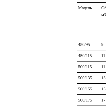
Модель
Об
м3
450/95
9
450/115
11
500/115
11
500/135
13
500/155
15
500/175
17