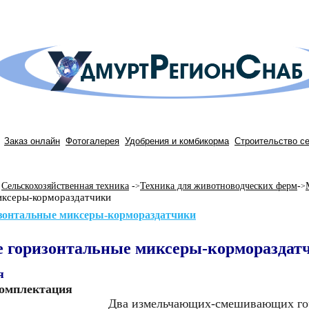
Заказ онлайн
Фотогалерея
Удобрения и комбикорма
Строительство с
Сельскохозяйственная техника
-
Техника для животноводческих ферм
-
>
>
иксеры-кормораздатчики
зонтальные миксеры-кормораздатчики
 горизонтальные миксеры-кормораздат
я
комплектация
Два
измельчающих-смешивающих гор