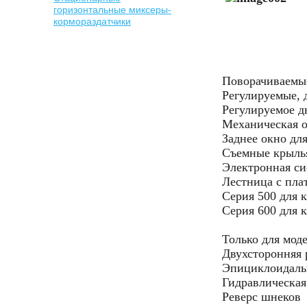
горизонтальные миксеры-
кормораздатчики
Поворачиваемые
Регулируемые,
Регулируемое 
Механическая 
Заднее окно дл
Съемные крылья
Электронная си
Лестница с пла
Серия 500 для 
Серия 600 для 
Только для мод
Двухсторонняя р
Эпициклоидаль
Гидравлическая
Реверс шнеков