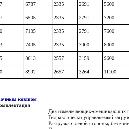
7
6787
2335
2691
5600
7
6505
2335
2791
7200
0
7105
2335
2791
7600
3
7405
2335
3000
8000
5
8013
2557
3159
9600
0
8992
2657
3264
11100
узочным ковшом
комплектация
Два измельчающих-смешивающих го
Гидравлически управляемый загру
Разгрузка с левой стороны, без конв