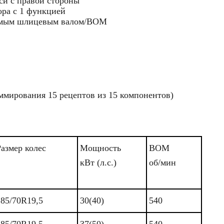
си с правой стороны
ора с 1 функцией
ямым шлицевым валом/ВОМ
ммирования 15 рецептов из 15 компонентов)
Размер колес
Мощность
ВОМ
кВт (л.с.)
об/мин
285/70R19,5
30(40)
540