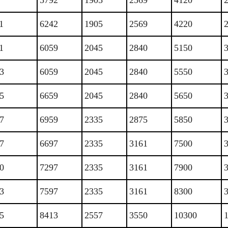
5792
1905
2569
4120
1
6242
1905
2569
4220
1
6059
2045
2840
5150
3
6059
2045
2840
5550
5
6659
2045
2840
5650
7
6959
2335
2875
5850
7
6697
2335
3161
7500
0
7297
2335
3161
7900
3
7597
2335
3161
8300
5
8413
2557
3550
10300