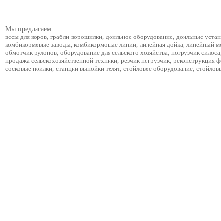
Мы предлагаем:
весы для коров
,
грабли-ворошилки
,
доильное оборудование
,
доильные устан
комбикормовые заводы
,
комбикормовые линии
,
линейная дойка
,
линейный м
обмотчик рулонов
,
оборудование для сельского хозяйства
,
погрузчик силоса
продажа сельскохозяйственной техники
,
резчик погрузчик
,
реконструкция 
сосковые поилки
,
станции выпойки телят
,
стойловое оборудование
,
стойлов