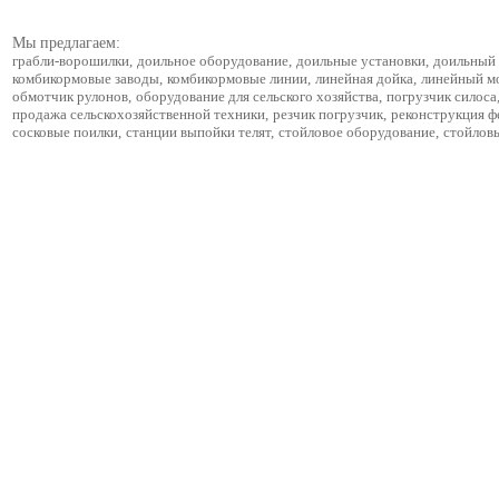
Мы предлагаем:
грабли-ворошилки
,
доильное оборудование
,
доильные установки
,
доильный 
комбикормовые заводы
,
комбикормовые линии
,
линейная дойка
,
линейный м
обмотчик рулонов
,
оборудование для сельского хозяйства
,
погрузчик силоса
продажа сельскохозяйственной техники
,
резчик погрузчик
,
реконструкция 
сосковые поилки
,
станции выпойки телят
,
стойловое оборудование
,
стойлов