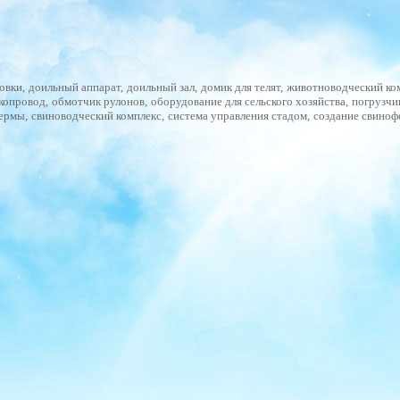
овки
,
доильный аппарат
,
доильный зал
,
домик для телят
,
животноводческий ко
копровод
,
обмотчик рулонов
,
оборудование для сельского хозяйства
,
погрузчи
фермы
,
свиноводческий комплекс
,
система управления стадом
,
создание свино