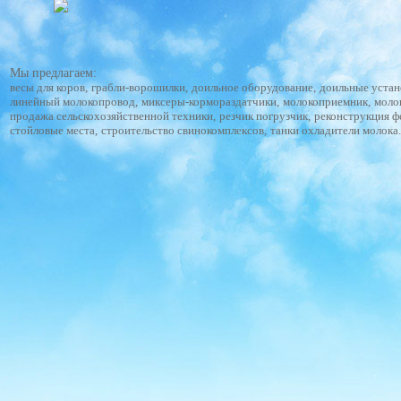
Мы предлагаем:
весы для коров
,
грабли-ворошилки
,
доильное оборудование
,
доильные устан
линейный молокопровод
,
миксеры-кормораздатчики
,
молокоприемник
,
моло
продажа сельскохозяйственной техники
,
резчик погрузчик
,
реконструкция 
стойловые места
,
строительство свинокомплексов
,
танки охладители молока
.