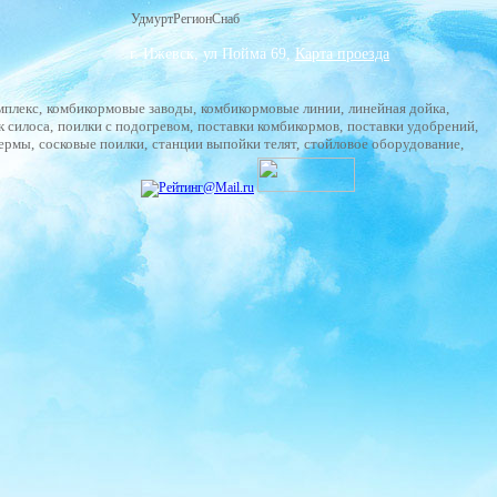
УдмуртРегионСнаб
г. Ижевск, ул Пойма 69,
Карта проезда
мплекс
,
комбикормовые заводы
,
комбикормовые линии
,
линейная дойка
,
к силоса
,
поилки с подогревом
,
поставки комбикормов
,
поставки удобрений
,
фермы
,
сосковые поилки
,
станции выпойки телят
,
стойловое оборудование
,