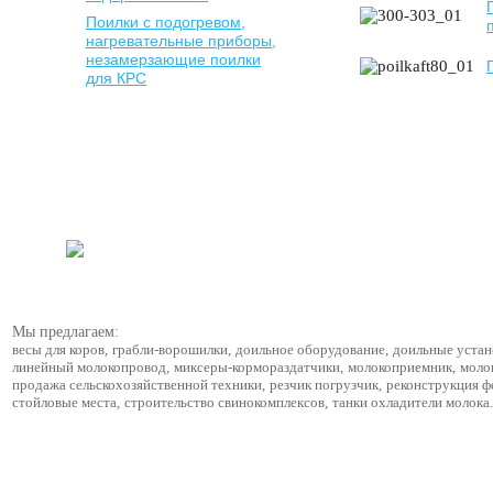
Поилки с подогревом,
нагревательные приборы,
незамерзающие поилки
для КРС
Мы предлагаем:
весы для коров
,
грабли-ворошилки
,
доильное оборудование
,
доильные устан
линейный молокопровод
,
миксеры-кормораздатчики
,
молокоприемник
,
моло
продажа сельскохозяйственной техники
,
резчик погрузчик
,
реконструкция 
стойловые места
,
строительство свинокомплексов
,
танки охладители молока
.