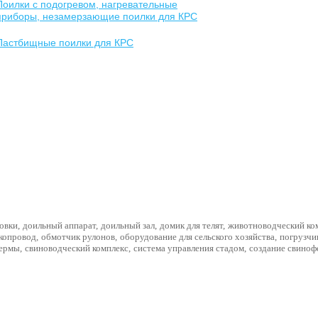
Поилки с подогревом, нагревательные
приборы, незамерзающие поилки для КРС
Пастбищные поилки для КРС
овки
,
доильный аппарат
,
доильный зал
,
домик для телят
,
животноводческий ко
копровод
,
обмотчик рулонов
,
оборудование для сельского хозяйства
,
погрузчи
фермы
,
свиноводческий комплекс
,
система управления стадом
,
создание свино