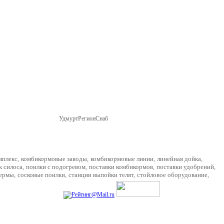
УдмуртРегионСнаб
г. Ижевск, ул Пойма 69,
Карта проезда
мплекс
,
комбикормовые заводы
,
комбикормовые линии
,
линейная дойка
,
к силоса
,
поилки с подогревом
,
поставки комбикормов
,
поставки удобрений
,
фермы
,
сосковые поилки
,
станции выпойки телят
,
стойловое оборудование
,