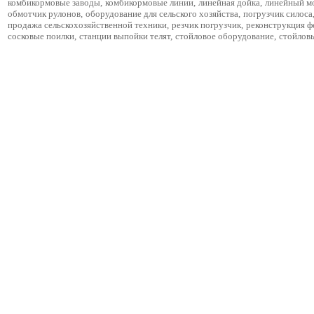
комбикормовые заводы
,
комбикормовые линии
,
линейная дойка
,
линейный м
обмотчик рулонов
,
оборудование для сельского хозяйства
,
погрузчик силоса
продажа сельскохозяйственной техники
,
резчик погрузчик
,
реконструкция 
сосковые поилки
,
станции выпойки телят
,
стойловое оборудование
,
стойлов