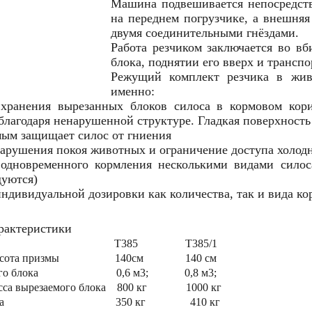
Машина подвешивается непосредств
на переднем погрузчике, а внешняя
двумя соединительными гнёздами.
Работа резчиком заключается во вб
блока, поднятии его вверх и транспо
Режущий комплект резчика в живо
именно:
 хранения вырезанных блоков силоса в кормовом кори
 благодаря ненарушенной структуре. Гладкая поверхност
амым защищает силос от гниения
нарушения покоя животных и ограничение доступа холод
 одновременного кормления несколькими видами силос
дуются)
индивидуальной дозировки как количества, так и вида ко
рактеристики
T385 T385/1
я высота призмы 140см 140 см
аемого блока 0,6 м3; 0,8 м3;
асса вырезаемого блока 800 кг 1000 кг
ная масса 350 кг 410 кг