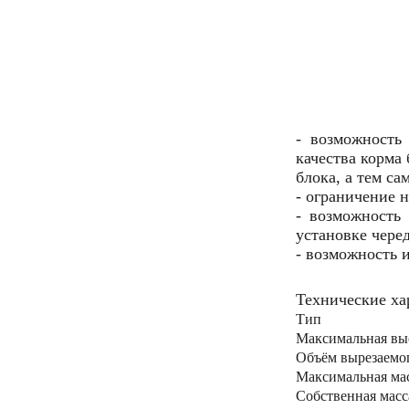
- возможность
качества корма
блока, а тем с
- ограничение 
- возможность
установке чере
- возможность 
Технические ха
Тип 
Максимальна
Объём вырез
Максимальная м
Собствен