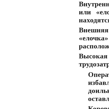
Внутренн
или «ел
находятс
Внешняя 
«елочка
располож
Высокая
трудозат
Опера
избав
доиль
оставл
Коров