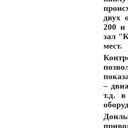
происх
двух 
200 и
зал "
мест.
Контр
позво
показа
– дви
т.д. 
обору
Доиль
приво