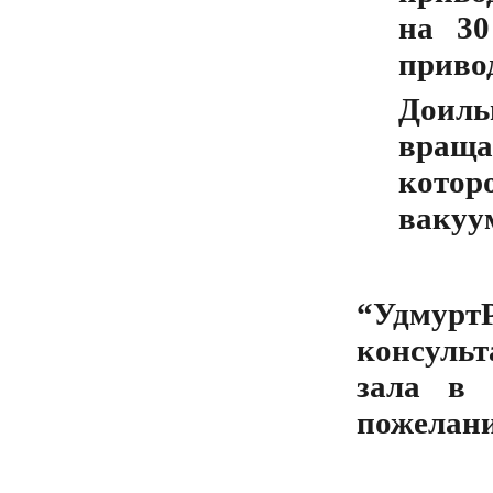
на 30
привод
Доиль
враща
кото
вакуу
“Удмурт
консуль
зала в 
пожелан