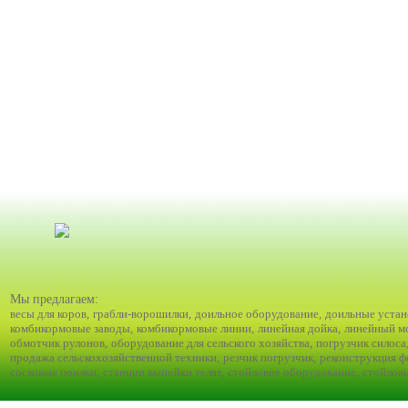
Мы предлагаем:
весы для коров
,
грабли-ворошилки
,
доильное оборудование
,
доильные устан
комбикормовые заводы
,
комбикормовые линии
,
линейная дойка
,
линейный м
обмотчик рулонов
,
оборудование для сельского хозяйства
,
погрузчик силоса
продажа сельскохозяйственной техники
,
резчик погрузчик
,
реконструкция 
сосковые поилки
,
станции выпойки телят
,
стойловое оборудование
,
стойлов