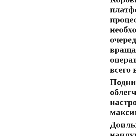
платф
проце
необх
очере
вращ
опера
всего
Подни
обле
настр
макси
Доиль
наилу