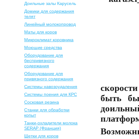
Доильные залы Карусель
Домики для содержания
телят
Линейный молокопровод
Маты для коров
Микроклимат коровника
Моющие средства
Оборудование для
беспривязного
содержания
Оборудование для
привязного содержания
скорост
Системы навозоудаления
Системы поения для КРС
быть бы
Сосковая резина
доильн
Станки для обработки
копыт
платформ
Танки-охладители молока
SERAP (Франция)
Возможны
Щетки для коров