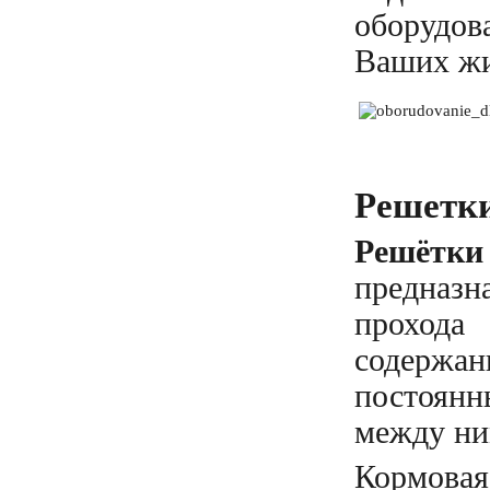
оборудов
Ваших жи
Решетки
Решётк
предназн
прохода
содержа
постоянн
между ни
Кормовая