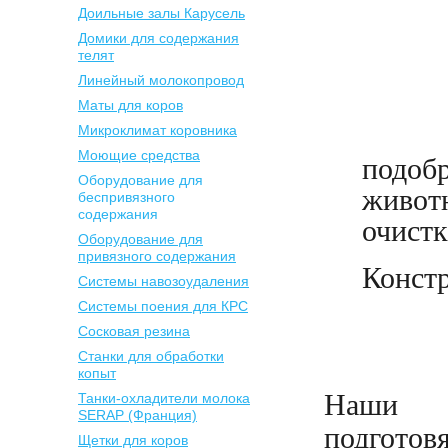
Доильные залы Карусель
Домики для содержания
телят
Линейный молокопровод
Маты для коров
Микроклимат коровника
Моющие средства
подобр
Оборудование для
животн
беспривязного
содержания
очистк
Оборудование для
привязного содержания
Конст
Системы навозоудаления
Системы поения для КРС
Сосковая резина
Станки для обработки
копыт
Наши в
Танки-охладители молока
SERAP (Франция)
подгот
Щетки для коров