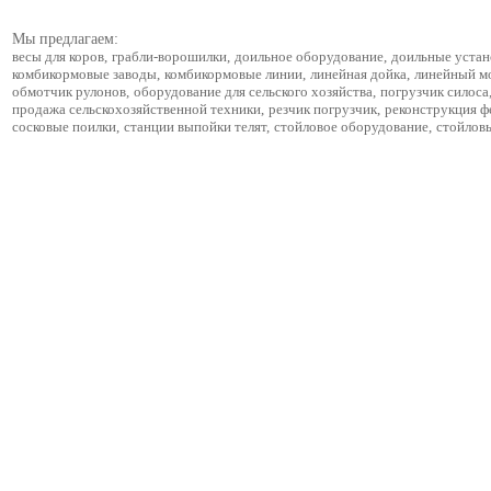
Мы предлагаем:
весы для коров
,
грабли-ворошилки
,
доильное оборудование
,
доильные устан
комбикормовые заводы
,
комбикормовые линии
,
линейная дойка
,
линейный м
обмотчик рулонов
,
оборудование для сельского хозяйства
,
погрузчик силоса
продажа сельскохозяйственной техники
,
резчик погрузчик
,
реконструкция 
сосковые поилки
,
станции выпойки телят
,
стойловое оборудование
,
стойлов