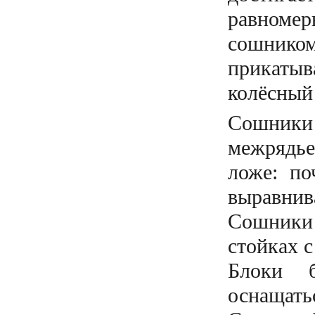
равноме
сошнико
прикатыв
колёсный
Сошники
межрядье
ложе: по
выравни
Сошники
стойках с
Блоки б
оснащать