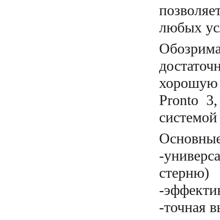
позволя
любых ус
Обозрим
достаточ
хорошую 
Pronto 3
системой
Основные
-универс
стерню)
-эффекти
-точная 