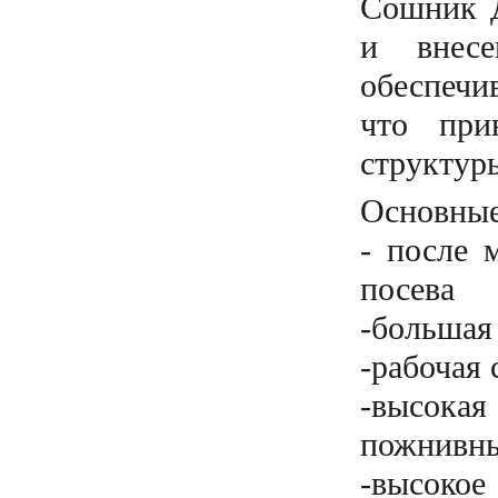
Сошник Д
и внес
обеспечи
что при
структур
Основные
- после 
посева
-большая 
-рабочая 
-высока
пожнивны
-высокое