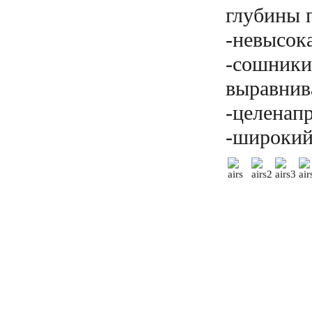
глубины 
-невысока
-сошники
выравнив
-целенап
-широкий