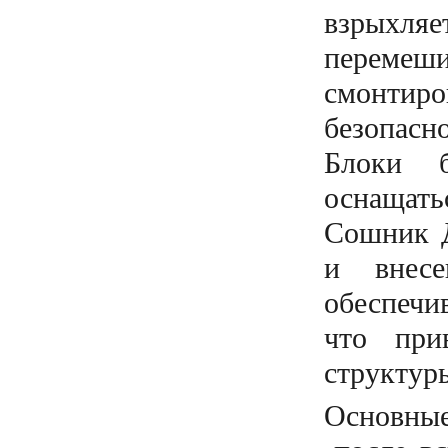
взрыхляе
переме
смонтиро
безопасно
Блоки б
оснащать
Сошник Д
и внес
обеспечи
что при
структур
Основные 