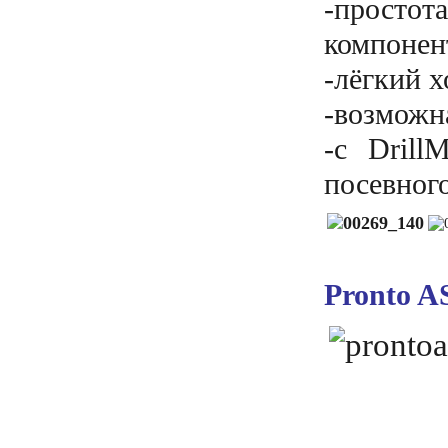
-просто
компонен
-лёгкий х
-возможн
-с Dril
посевног
Pronto A