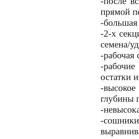
-после в
прямой п
-большая 
-2-х сек
семена/уд
-рабочая 
-рабочи
остатки и
-высокое
глубины 
-невысока
-сошники
выравнив