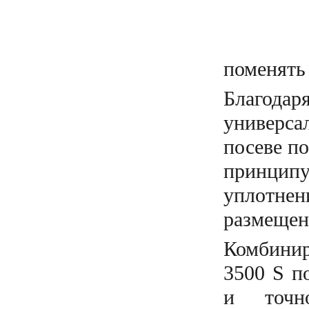
поменять
Благода
универса
посеве по
принципу
уплотнен
размещен
Комбини
3500 S п
и точн