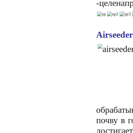
-целенап
Airseede
обрабат
почву в 
достига