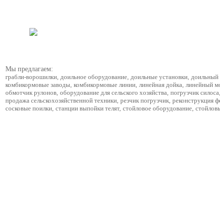
Мы предлагаем:
грабли-ворошилки
,
доильное оборудование
,
доильные установки
,
доильный 
комбикормовые заводы
,
комбикормовые линии
,
линейная дойка
,
линейный м
обмотчик рулонов
,
оборудование для сельского хозяйства
,
погрузчик силоса
продажа сельскохозяйственной техники
,
резчик погрузчик
,
реконструкция 
сосковые поилки
,
станции выпойки телят
,
стойловое оборудование
,
стойлов