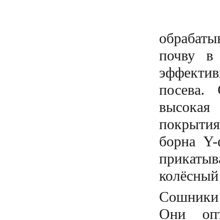
обрабат
почву в 
эффектив
посева.
высокая
покрытия
борна Y-
прикатыв
колёсный
Сошники 
Они опт