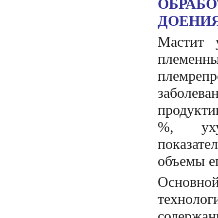
ОБРАБО
ДОЕНИ
Мастит 
племенн
племрепр
заболев
продукти
%, уху
показат
объемы ег
Основно
техноло
содержан