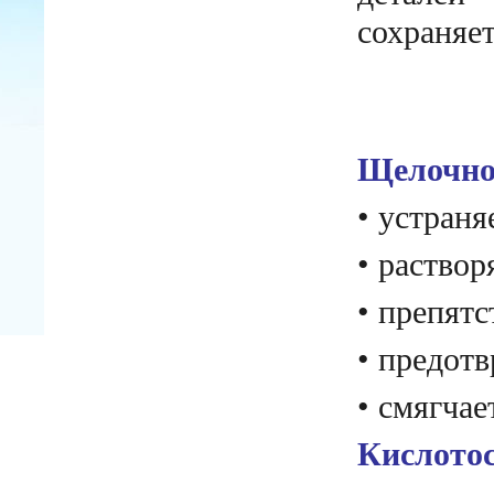
сохраняет
Щелочное
• устраня
• раствор
• препят
• предотв
• смягчае
Кислотос