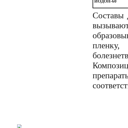
ЙОДОН-60
Составы 
вызываю
образов
пленку
болезн
Компози
препара
соответс