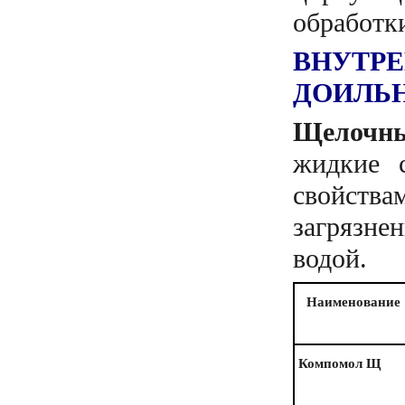
обработк
ВНУТРЕ
ДОИЛЬ
Щелочны
жидкие 
свойств
загрязне
водой.
Наименование
Компомол Щ