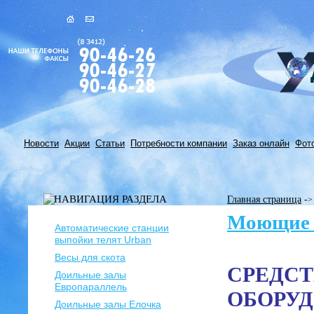
Новости
Акции
Статьи
Потребности компании
Заказ онлайн
Фот
Главная страница
-
>
Моющие 
Автоматические станции
выпойки телят Urban
Весы для скота
СРЕДСТ
Доильные залы
Европараллель
ОБОРУ
Доильные залы Елочка