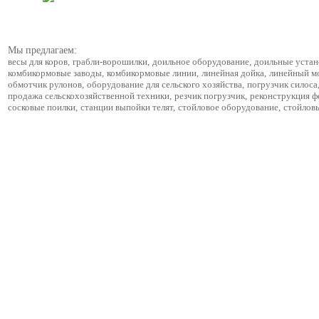
Мы предлагаем:
весы для коров
,
грабли-ворошилки
,
доильное оборудование
,
доильные устан
комбикормовые заводы
,
комбикормовые линии
,
линейная дойка
,
линейный м
обмотчик рулонов
,
оборудование для сельского хозяйства
,
погрузчик силоса
продажа сельскохозяйственной техники
,
резчик погрузчик
,
реконструкция 
сосковые поилки
,
станции выпойки телят
,
стойловое оборудование
,
стойлов