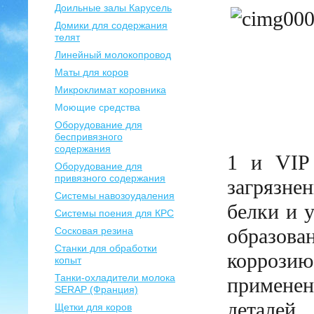
Доильные залы Карусель
Домики для содержания
телят
Линейный молокопровод
Маты для коров
Микроклимат коровника
Моющие средства
Оборудование для
беспривязного
содержания
1 и VIP
Оборудование для
привязного содержания
загрязн
Системы навозоудаления
белки и 
Системы поения для КРС
образов
Сосковая резина
Станки для обработки
коррози
копыт
Танки-охладители молока
примене
SERAP (Франция)
деталей
Щетки для коров