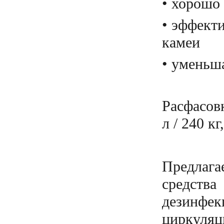
• хорошо 
• эффект
камеи
• уменьша
Расфасовк
л / 240 к
Предлаг
средств
дезинфе
циркуляц