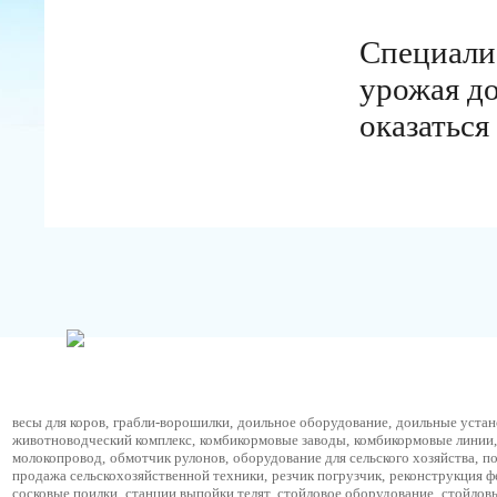
Специалис
урожая до
оказаться
весы для коров
,
грабли-ворошилки
,
доильное оборудование
,
доильные устан
животноводческий комплекс
,
комбикормовые заводы
,
комбикормовые линии
,
молокопровод
,
обмотчик рулонов
,
оборудование для сельского хозяйства
,
по
продажа сельскохозяйственной техники
,
резчик погрузчик
,
реконструкция 
сосковые поилки
,
станции выпойки телят
,
стойловое оборудование
,
стойлов