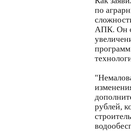
Как заяви
по аграр
сложност
АПК. Он о
увеличен
программ 
технолог
"Немалова
изменения
дополните
рублей, к
строитель
водообесп