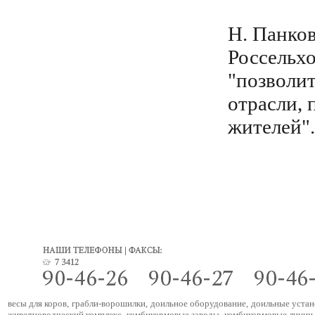
Н. Панков
Россельхо
"позволи
отрасли, 
жителей".
весы для коров
,
грабли-ворошилки
,
доильное оборудование
,
доильные устан
животноводческий комплекс
,
комбикормовые заводы
,
комбикормовые линии
,