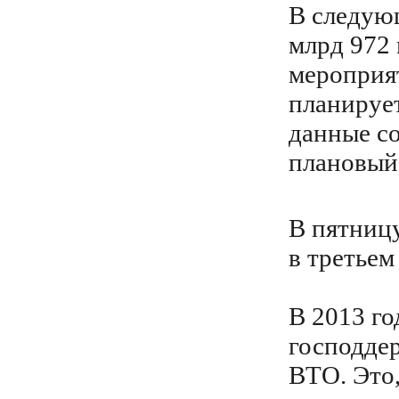
В следую
млрд 972 
мероприят
планирует
данные со
плановый
В пятницу
в третьем
В 2013 г
господде
ВТО. Это,