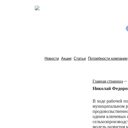
Новости
Акции
Статьи
Потребности компании
Главная страница
-
>
Николай Федоро
В ходе рабочей п
муниципальном ра
продовольственно
одним ключевых 
сельхозпроизводс
модель развития 