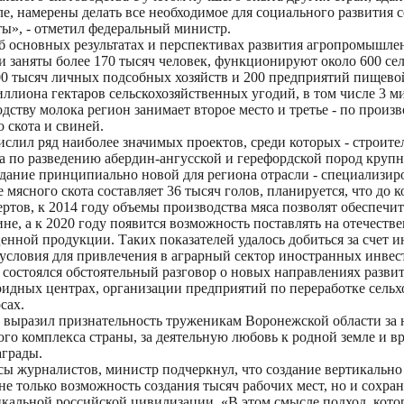
е, намерены делать все необходимое для социального развития 
ы», - отметил федеральный министр.
 основных результатах и перспективах развития агропромышле
ли заняты более 170 тысяч человек, функционируют около 600 се
400 тысяч личных подсобных хозяйств и 200 предприятий пище
ллиона гектаров сельскохозяйственных угодий, в том числе 3 
одству молока регион занимает второе место и третье - по произ
 скота и свиней.
ислил ряд наиболее значимых проектов, среди которых - строит
а по разведению абердин-ангусской и герефордской пород крупн
дание принципиально новой для региона отрасли - специализиро
 мясного скота составляет 36 тысяч голов, планируется, что до 
ертов, к 2014 году объемы производства мяса позволят обеспечи
не, а к 2020 году появится возможность поставлять на отечест
ценной продукции. Таких показателей удалось добиться за счет 
условия для привлечения в аграрный сектор иностранных инвес
 состоялся обстоятельный разговор о новых направлениях развити
идных центрах, организации предприятий по переработке сельх
сах.
выразил признательность труженикам Воронежской области за н
о комплекса страны, за деятельную любовь к родной земле и в
аграды.
сы журналистов, министр подчеркнул, что создание вертикаль
не только возможность создания тысяч рабочих мест, но и сохра
альной российской цивилизации. «В этом смысле подход, кото