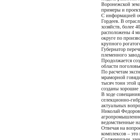
Воронежской земл
примеры и проект
С информацией об
Гордеев. В отрас
хозяйств, более 
расположены 4 ми
округе по произв
крупного рогатого
Губернатор переч
племенного завод
Продолжается соз
области поголовье
По расчетам эксп
мраморной говяди
тысяч тонн этой 
созданы хорошие 
В ходе совещания
селекционно-гибр
актуальных вопро
Николай Федоров 
агропромышленног
ведомственные н
Отвечая на вопро
комплексов – это 
Солженицын, уник