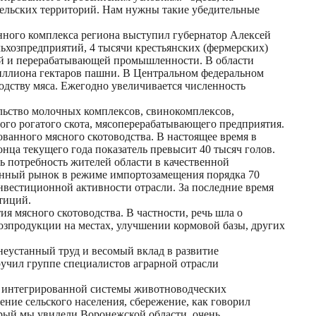
сельских территорий. Нам нужны такие убедительные
нного комплекса региона выступил губернатор Алексей
льхозпредприятий, 4 тысячи крестьянских (фермерских)
вой и перерабатывающей промышленности. В области
миллиона гектаров пашни. В Центральном федеральном
водству мяса. Ежегодно увеличивается численность
ельство молочных комплексов, свинокомплексов,
ого рогатого скота, мясоперерабатывающего предприятия.
ванного мясного скотоводства. В настоящее время в
конца текущего года показатель превысит 40 тысяч голов.
ть потребность жителей области в качественной
венный рынок в режиме импортозамещения порядка 70
инвестиционной активности отрасли. За последние время
тиций.
я мясного скотоводства. В частности, речь шла о
озпродукции на местах, улучшении кормовой базы, других
еустанный труд и весомый вклад в развитие
ручил группе специалистов аграрной отрасли
но интегрированной системы животноводческих
нение сельского населения, сбережение, как говорил
рый мы увидели Воронежской области, очень