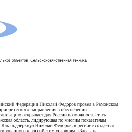
ельхоз объектов
Сельскохозяйственная техника
ссийский Федерации Николай Федоров провел в Рамонском
приоритетного направления в обеспечении
ганизацию открывает для России возможность стать
жская область, лидирующая по многим показателям
 Как подчеркнул Николай Федоров, в регионе создается
птированного к российским условиям. «Здесь, на