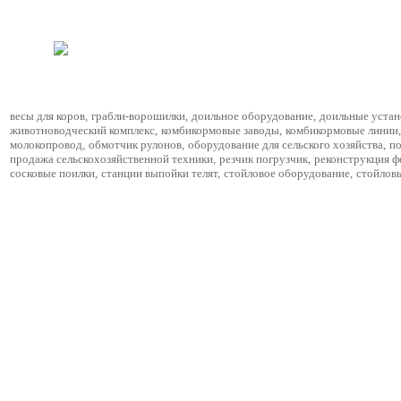
весы для коров
,
грабли-ворошилки
,
доильное оборудование
,
доильные устан
животноводческий комплекс
,
комбикормовые заводы
,
комбикормовые линии
,
молокопровод
,
обмотчик рулонов
,
оборудование для сельского хозяйства
,
по
продажа сельскохозяйственной техники
,
резчик погрузчик
,
реконструкция 
сосковые поилки
,
станции выпойки телят
,
стойловое оборудование
,
стойлов