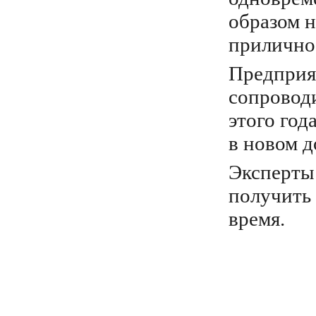
образом н
приличное
Предприят
сопроводи
этого год
в новом д
Эксперты 
получить
время.