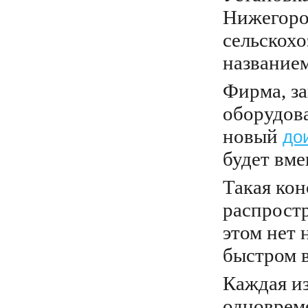
Нижегоро
сельскох
название
Фирма, з
оборудова
новый
до
будет вме
Такая кон
распростр
этом нет 
быстром 
Каждая из
одноврем