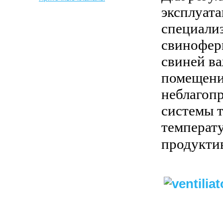
эксплуат
специали
свинофер
свиней ва
помещении
неблагоп
системы 
температу
продукти