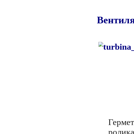
Вентил
Гермет
ролика