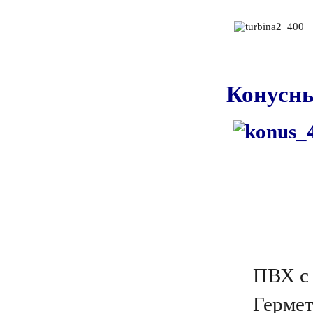
Конусны
ПВХ с 
Гермет