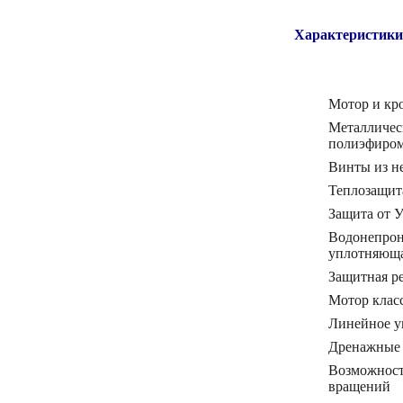
Харак
Мотор и кр
Металличес
полиэфиро
Винты из н
Теплозащит
Защита от 
Водонепрон
уплотняюща
Защитная р
Мотор клас
Линейное у
Дренажные
Возможност
вращений