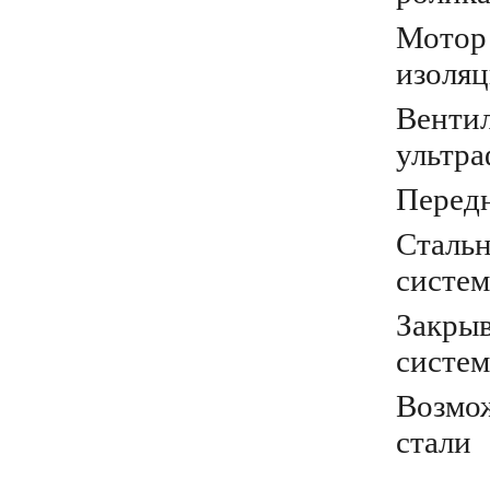
Мотор 
изоляц
Вентил
ультра
Передн
Сталь
систем
Закры
систем
Возмож
стали