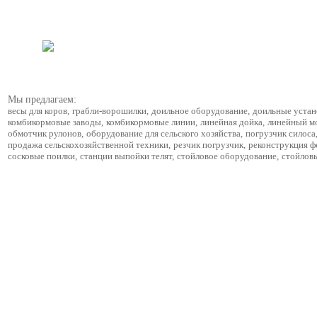
Мы предлагаем:
весы для коров
,
грабли-ворошилки
,
доильное оборудование
,
доильные устан
комбикормовые заводы
,
комбикормовые линии
,
линейная дойка
,
линейный м
обмотчик рулонов
,
оборудование для сельского хозяйства
,
погрузчик силоса
продажа сельскохозяйственной техники
,
резчик погрузчик
,
реконструкция 
сосковые поилки
,
станции выпойки телят
,
стойловое оборудование
,
стойлов