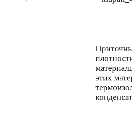
Приточны
плотност
материал
этих мате
термоизол
конденсат