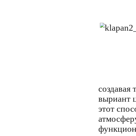
создавая 
выриант ц
этот спо
атмосфер
функцион