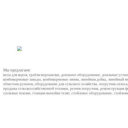
Мы предлагаем:
весы для коров
,
грабли-ворошилки
,
доильное оборудование
,
доильные устан
комбикормовые заводы
,
комбикормовые линии
,
линейная дойка
,
линейный м
обмотчик рулонов
,
оборудование для сельского хозяйства
,
погрузчик силоса
продажа сельскохозяйственной техники
,
резчик погрузчик
,
реконструкция 
сосковые поилки
,
станции выпойки телят
,
стойловое оборудование
,
стойлов