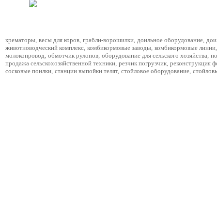
крематоры
,
весы для коров
,
грабли-ворошилки
,
доильное оборудование
,
дои
животноводческий комплекс
,
комбикормовые заводы
,
комбикормовые линии
,
молокопровод
,
обмотчик рулонов
,
оборудование для сельского хозяйства
,
по
продажа сельскохозяйственной техники
,
резчик погрузчик
,
реконструкция 
сосковые поилки
,
станции выпойки телят
,
стойловое оборудование
,
стойлов