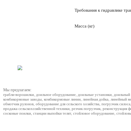
Требования к гидравлике тра
Масса (кг)
Мы предлагаем:
грабли-ворошилки
,
доильное оборудование
,
доильные установки
,
доильный 
комбикормовые заводы
,
комбикормовые линии
,
линейная дойка
,
линейный м
обмотчик рулонов
,
оборудование для сельского хозяйства
,
погрузчик силоса
продажа сельскохозяйственной техники
,
резчик погрузчик
,
реконструкция 
сосковые поилки
,
станции выпойки телят
,
стойловое оборудование
,
стойлов