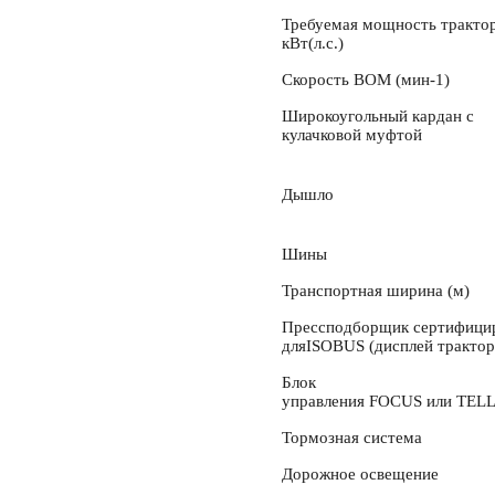
Требуемая мощность тракто
кВт(л.с.)
Скорость ВОМ (мин-1)
Широкоугольный кардан с
кулачковой муфтой
Дышло
Шины
Транспортная ширина (м)
Прессподборщик сертифици
для
ISOBUS (
дисплей трактор
Блок
управления
FOCUS
или
TEL
Тормозная система
Дорожное освещение