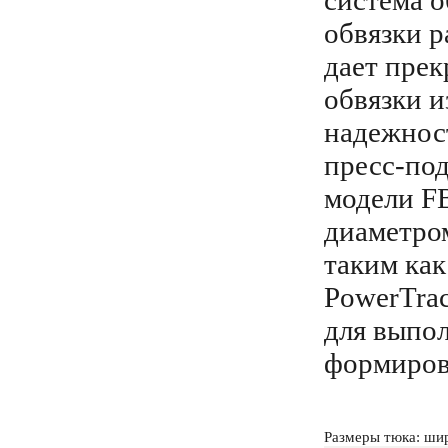
система о
обвязки р
дает пре
обвязки и
надежнос
пресс-по
модели F
диаметро
таким как
PowerTrac
для выпол
формиров
Размеры тюка: шир