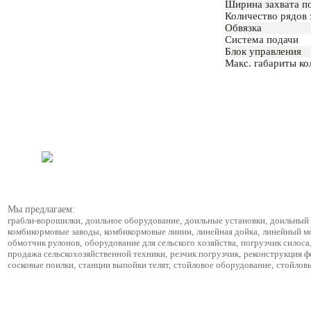
Ширина захвата п
Количество рядов 
Обвязка
Система подачи
Блок управления
Макс. габариты ко
Мы предлагаем:
грабли-ворошилки
,
доильное оборудование
,
доильные установки
,
доильный 
комбикормовые заводы
,
комбикормовые линии
,
линейная дойка
,
линейный м
обмотчик рулонов
,
оборудование для сельского хозяйства
,
погрузчик силоса
продажа сельскохозяйственной техники
,
резчик погрузчик
,
реконструкция 
сосковые поилки
,
станции выпойки телят
,
стойловое оборудование
,
стойлов