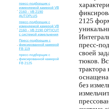
характер
пресс-подборщик с
изменяемой камерой VB
фиксиров
2160 - VB 2190
AUTOPLUS
2125 фор
пресс-подборщик с
изменяемой камерой VB
уникальн
2160 - VB 2190 OPTICUT
с системой измельчения
Интеграль
Пресс-подборщик с
пресс-по
фиксированной камерой
FB 119
своей за
пресс-подборщик с
фиксированной камерой
тюков. В
FB 2125
трактора 
оснащена 
без измел
измельчит
прессован