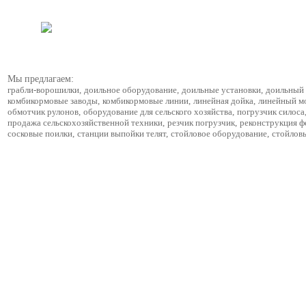
Мы предлагаем:
грабли-ворошилки
,
доильное оборудование
,
доильные установки
,
доильный 
комбикормовые заводы
,
комбикормовые линии
,
линейная дойка
,
линейный м
обмотчик рулонов
,
оборудование для сельского хозяйства
,
погрузчик силоса
продажа сельскохозяйственной техники
,
резчик погрузчик
,
реконструкция 
сосковые поилки
,
станции выпойки телят
,
стойловое оборудование
,
стойлов