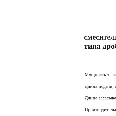
смеси
те
типа дро
Мощность элек
Длина подачи, 
Длина засасыва
Производительн