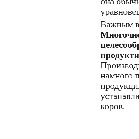
она обыч
уравнове
Важным в 
Многочи
целесооб
продукти
Производи
намного 
продукции
устанавли
коров.