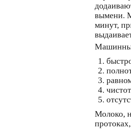
додаиваю
вымени. 
минут, пр
выдаивает
Машинным
быстро
полнот
равном
чистот
отсутс
Молоко, 
протоках,