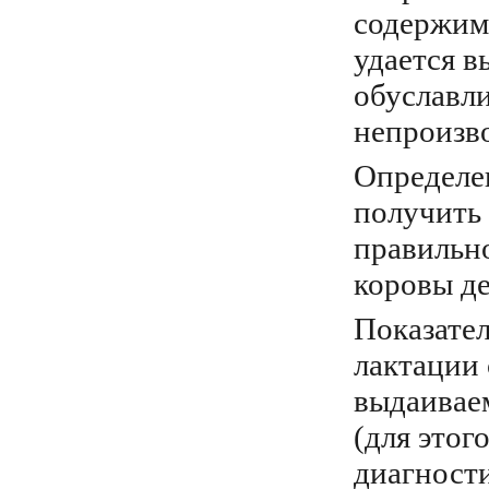
содержимо
удается в
обуславл
непроизво
Определе
получить
правильн
коровы де
Показате
лактации 
выдаивае
(для этог
диагности