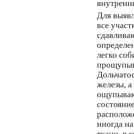
внутренн
Для выяв
все участ
сдавливаю
определе
легко соб
прощупыва
Дольчато
железы, а
ощупываю
состояни
расположе
иногда на
ткани, в 