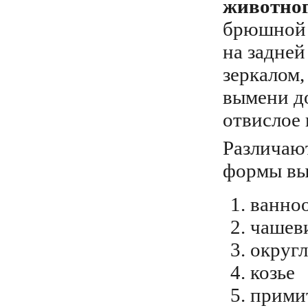
животног
брюшной с
на задне
зеркалом,
вымени до
отвислое
Различаю
формы вы
ванно
чашев
округл
козье
прими