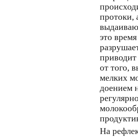
происходи
протоки, 
выдаивают
это время
разрушает
приводит
от того, 
мелких м
доением н
регулярно
молокооб
продуктив
На рефле