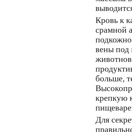
выводится
Кровь к 
срамной а
подкожно
вены под
животново
продукти
больше, т
Высокопр
крепкую 
пищеварен
Для секр
правильно