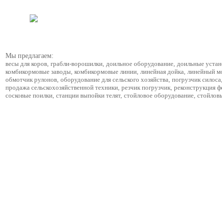
Мы предлагаем:
весы для коров
,
грабли-ворошилки
,
доильное оборудование
,
доильные устан
комбикормовые заводы
,
комбикормовые линии
,
линейная дойка
,
линейный м
обмотчик рулонов
,
оборудование для сельского хозяйства
,
погрузчик силоса
продажа сельскохозяйственной техники
,
резчик погрузчик
,
реконструкция 
сосковые поилки
,
станции выпойки телят
,
стойловое оборудование
,
стойлов