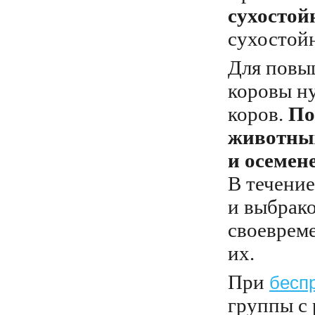
сухостой
сухостой
Для повы
коровы ну
коров.
По
животных
и осемен
В течение
и выбрако
своеврем
их.
При
бесп
группы с 