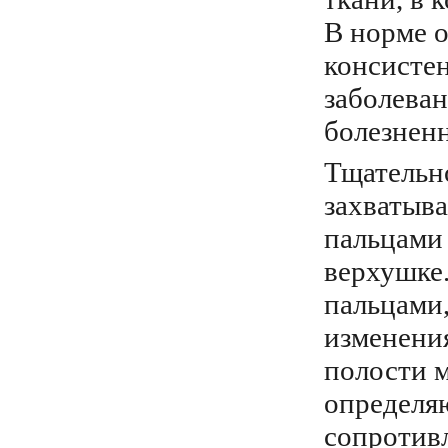
В норме 
консисте
заболева
болезнен
Тщательно
захватыв
пальцами 
верхушке
пальцами,
изменения
полости 
определяю
сопротив