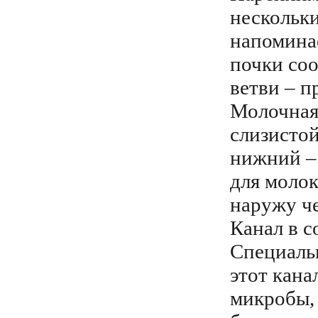
нескольки
напоминае
почки со
ветви – п
Молочная 
слизистой
нижний – 
для молок
наружу че
Канал в с
Специаль
этот кана
микробы,