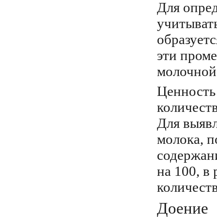
Для опре
учитыват
образует
эти проме
молочной
Ценность
количеств
Для выяв
молока, п
содержани
на 100, в
количеств
Доение