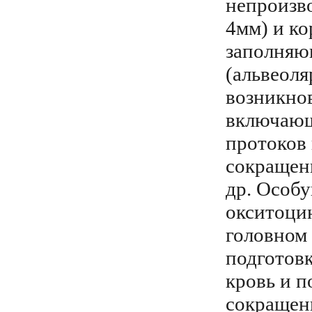
непроизво
4мм) и ко
заполняю
(альвеоля
возникнов
включающ
протоков 
сокращени
др. Особу
окситоцин
головном 
подготовк
кровь и п
сокращени