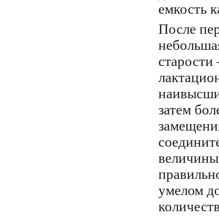
емкость к
После пер
небольшая
старости 
лактацио
наивысших
затем бол
замещени
соедините
величины 
правильно
умелом д
количеств