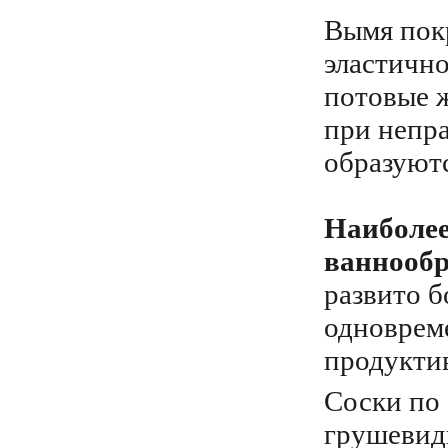
Вымя пок
эластично
потовые ж
при непра
образуют
Наиболее
ваннообр
развито б
одноврем
продукти
Соски по
грушевидн