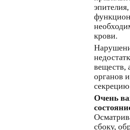
эпителия,
функциони
необходим
крови.
Нарушения
недостатк
веществ, 
органов и
секрецию
Очень ва
состояни
Осматрив
сбоку, о