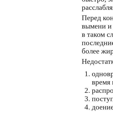
расслабля
Перед ко
вымени и
в таком с
последни
более жир
Недостатк
одновр
время 
распро
поступ
доение