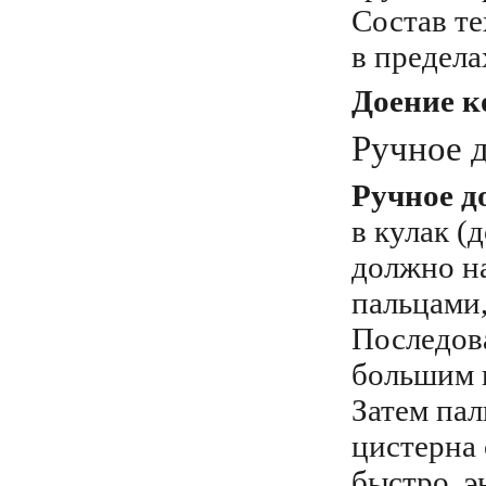
Состав т
в предела
Доение 
Ручное 
Ручное д
в кулак (
должно н
пальцами,
Последов
большим и
Затем пал
цистерна 
быстро, э