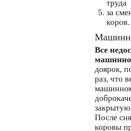
труда
за сме
коров.
Машинно
Все недо
машинно
доярок, п
раз, что 
машинном
доброкаче
закрытую 
После сн
коровы пр