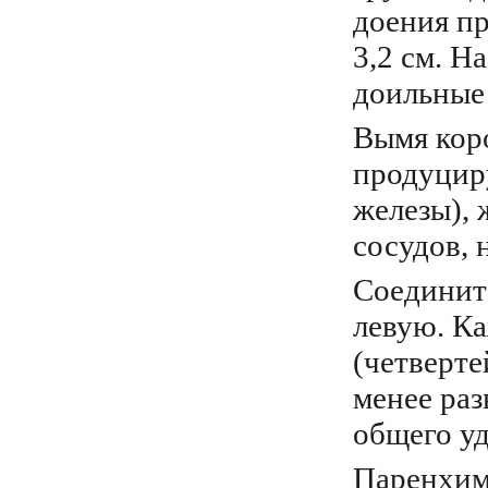
доения пр
3,2 см. Н
доильные
Вымя коро
продуцир
железы),
сосудов, 
Соедините
левую. Ка
(четверте
менее раз
общего уд
Паренхима