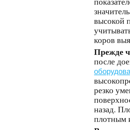
показате
значитель
высокой 
учитывать
коров вы
Прежде ч
после до
оборудов
высокопр
резко уме
поверхнос
назад. Пл
плотным 