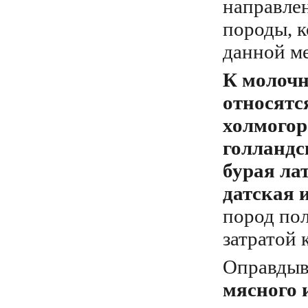
направле
породы, к
данной м
К молочн
относятс
холмогор
голландс
бурая ла
датская 
пород по
затратой 
Оправдыв
мясного 