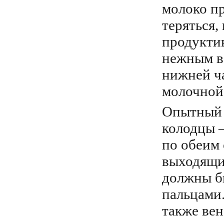
молоко пр
теряться,
продуктив
нежным в
нижней ча
молочной
Опытный 
колодцы 
по обеим 
выходящие
должны б
пальцами.
также ве