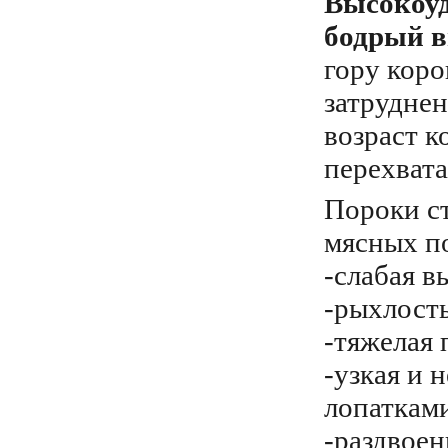
Высокоуд
бодрый в
гору коро
затруднен
возраст 
перехвата
Пороки с
мясных п
-слабая 
-рыхлость
-тяжелая 
-узкая и 
лопаткам
-раздвоен