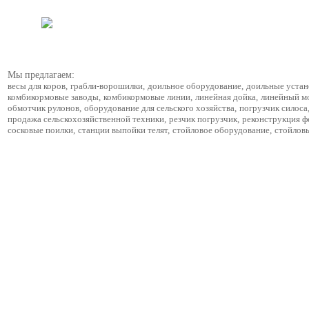
Мы предлагаем:
весы для коров
,
грабли-ворошилки
,
доильное оборудование
,
доильные устан
комбикормовые заводы
,
комбикормовые линии
,
линейная дойка
,
линейный м
обмотчик рулонов
,
оборудование для сельского хозяйства
,
погрузчик силоса
продажа сельскохозяйственной техники
,
резчик погрузчик
,
реконструкция 
сосковые поилки
,
станции выпойки телят
,
стойловое оборудование
,
стойлов