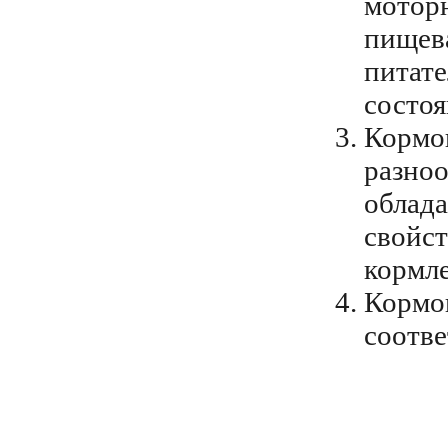
моторн
пищева
питате
состоя
Кормо
разноо
облад
свойст
кормл
Кормо
соотв