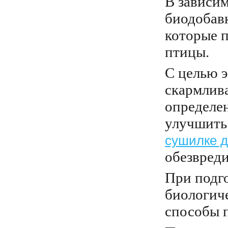
В зависи
биодобавк
которые 
птицы.
С целью 
скармлива
определен
улучшить 
сушилке д
обезвреди
При подг
биологиче
способы 