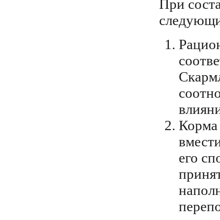
При сост
следующи
Рацион
соотв
Скармл
соотно
влияни
Корма 
вмест
его сп
принят
наполн
переп