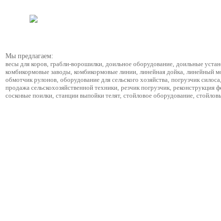
Мы предлагаем:
весы для коров
,
грабли-ворошилки
,
доильное оборудование
,
доильные устан
комбикормовые заводы
,
комбикормовые линии
,
линейная дойка
,
линейный м
обмотчик рулонов
,
оборудование для сельского хозяйства
,
погрузчик силоса
продажа сельскохозяйственной техники
,
резчик погрузчик
,
реконструкция 
сосковые поилки
,
станции выпойки телят
,
стойловое оборудование
,
стойлов