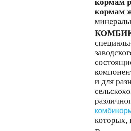
кормам р
кормам ж
минераль
КОМБИ
специаль
заводског
состоящи
компонент
и для раз
сельскохо
различног
комбикор
которых, 