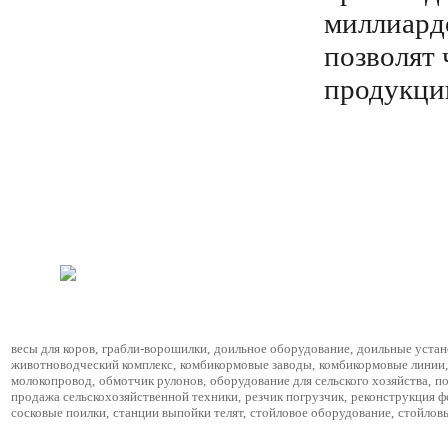
миллиард
позволят 
продукции
весы для коров
,
грабли-ворошилки
,
доильное оборудование
,
доильные устан
животноводческий комплекс
,
комбикормовые заводы
,
комбикормовые линии
,
молокопровод
,
обмотчик рулонов
,
оборудование для сельского хозяйства
,
по
продажа сельскохозяйственной техники
,
резчик погрузчик
,
реконструкция 
сосковые поилки
,
станции выпойки телят
,
стойловое оборудование
,
стойлов