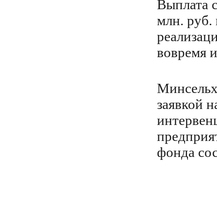
Выплата с
млн. руб.
реализац
вовремя 
Минсельхо
заявкой н
интервен
предприя
фонда сос