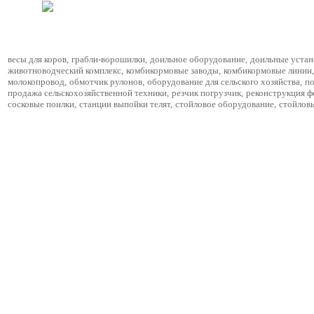
весы для коров
,
грабли-ворошилки
,
доильное оборудование
,
доильные устан
животноводческий комплекс
,
комбикормовые заводы
,
комбикормовые линии
,
молокопровод
,
обмотчик рулонов
,
оборудование для сельского хозяйства
,
по
продажа сельскохозяйственной техники
,
резчик погрузчик
,
реконструкция 
сосковые поилки
,
станции выпойки телят
,
стойловое оборудование
,
стойлов