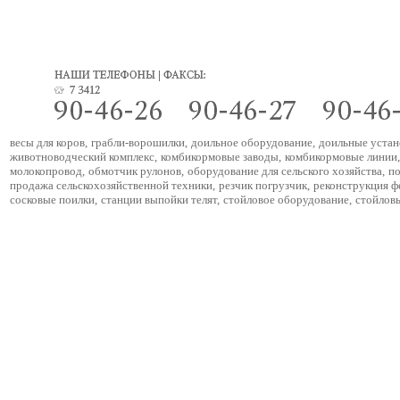
весы для коров
,
грабли-ворошилки
,
доильное оборудование
,
доильные устан
животноводческий комплекс
,
комбикормовые заводы
,
комбикормовые линии
,
молокопровод
,
обмотчик рулонов
,
оборудование для сельского хозяйства
,
по
продажа сельскохозяйственной техники
,
резчик погрузчик
,
реконструкция 
сосковые поилки
,
станции выпойки телят
,
стойловое оборудование
,
стойлов