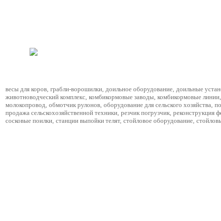
весы для коров
,
грабли-ворошилки
,
доильное оборудование
,
доильные устан
животноводческий комплекс
,
комбикормовые заводы
,
комбикормовые линии
,
молокопровод
,
обмотчик рулонов
,
оборудование для сельского хозяйства
,
по
продажа сельскохозяйственной техники
,
резчик погрузчик
,
реконструкция 
сосковые поилки
,
станции выпойки телят
,
стойловое оборудование
,
стойлов