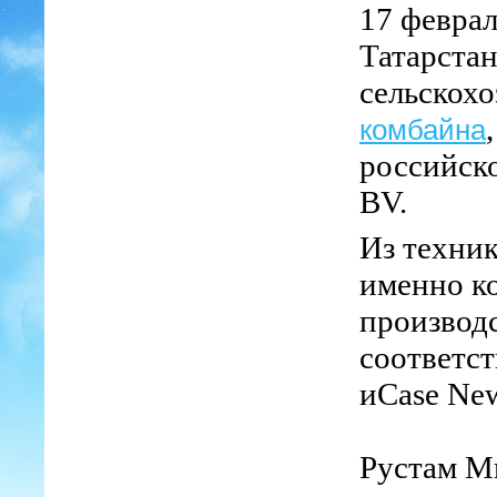
17 феврал
Татарстан
сельскохо
комбайна
российск
BV.
Из техник
именно к
производс
соответс
и
Case Ne
Рустам М