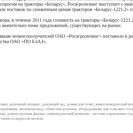
просом на тракторы «Беларус», Росагролизинг выступает с ин
чале поставок по сниженным ценам тракторов «Беларус-1221.2» 
вора, в течение 2011 года стоимость на тракторы «Беларус-1221
что значительно ниже предложений, существующих на рынке.
аявкам лизингополучателей ОАО «Росагролизинг» поставило в р
дства ОАО «ПО ЕлАЗ».
овки
,
доильный аппарат
,
доильный зал
,
домик для телят
,
животноводческий ко
оприемник
,
молокопровод
,
обмотчик рулонов
,
оборудование для сельского хоз
чик
,
реконструкция фермы
,
свиноводческий комплекс
,
система управления ста
танки охладители молока
.