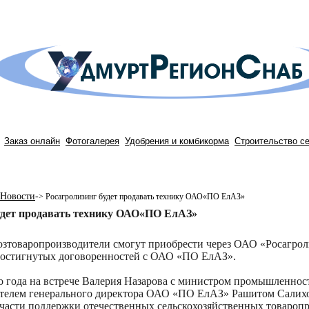
Заказ онлайн
Фотогалерея
Удобрения и комбикорма
Строительство с
Новости
-
>
Росагролизинг будет продавать технику ОАО«ПО ЕлАЗ»
удет продавать технику ОАО«ПО ЕлАЗ»
озтоваропроизводители смогут приобрести через ОАО «Росагроли
 достигнутых договоренностей с ОАО «ПО ЕлАЗ».
о года на встрече Валерия Назарова с министром промышленнос
ителем генерального директора ОАО «ПО ЕлАЗ» Рашитом Салихо
 части поддержки отечественных сельскохозяйственных товаропро