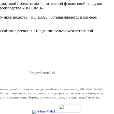
ициативой избежать дополнительной финансовой нагрузки
производства «ПО ЕлАЗ».
.2» производства «ПО ЕлАЗ» устанавливается в размере
оссийские регионы 218 единиц сельскохозяйственной
УдмуртРегионСнаб
г. Ижевск, ул Пойма 69,
Карта проезда
мплекс
,
комбикормовые заводы
,
комбикормовые линии
,
Мы предлагаем:
яйства
,
погрузчик силоса
,
поилки с подогревом
,
поставки комбикормов
,
дом
,
создание свинофермы
,
сосковые поилки
,
станции выпойки телят
,