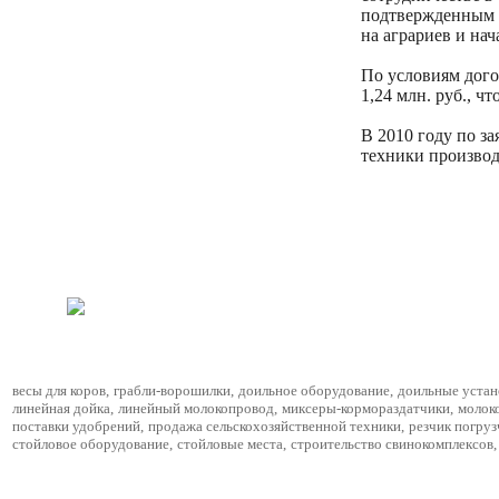
подтвержденным с
на аграриев и на
По условиям дого
1,24 млн. руб., 
В 2010 году по з
техники произво
весы для коров
,
грабли-ворошилки
,
доильное оборудование
,
доильные устан
линейная дойка
,
линейный молокопровод
,
миксеры-кормораздатчики
,
молок
поставки удобрений
,
продажа сельскохозяйственной техники
,
резчик погруз
стойловое оборудование
,
стойловые места
,
строительство свинокомплексов
,