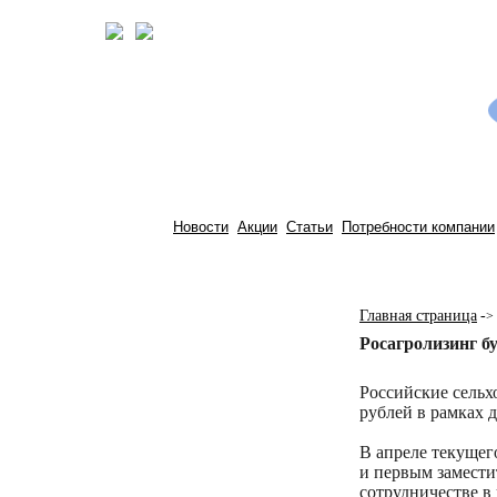
Новости
Акции
Статьи
Потребности компании
Главная страница
-
>
Росагролизинг б
Российские сельх
рублей в рамках
В апреле текущег
и первым замест
сотрудничестве в