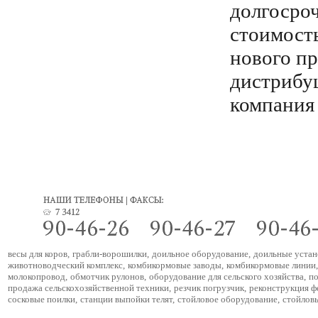
долгосро
стоимость
нового пр
дистрибу
компания 
весы для коров
,
грабли-ворошилки
,
доильное оборудование
,
доильные устан
животноводческий комплекс
,
комбикормовые заводы
,
комбикормовые линии
,
молокопровод
,
обмотчик рулонов
,
оборудование для сельского хозяйства
,
по
продажа сельскохозяйственной техники
,
резчик погрузчик
,
реконструкция 
сосковые поилки
,
станции выпойки телят
,
стойловое оборудование
,
стойлов