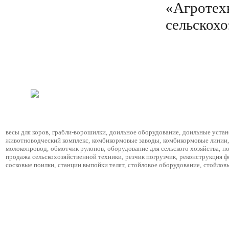
«Агротех
сельскохо
весы для коров
,
грабли-ворошилки
,
доильное оборудование
,
доильные устан
животноводческий комплекс
,
комбикормовые заводы
,
комбикормовые линии
,
молокопровод
,
обмотчик рулонов
,
оборудование для сельского хозяйства
,
по
продажа сельскохозяйственной техники
,
резчик погрузчик
,
реконструкция 
сосковые поилки
,
станции выпойки телят
,
стойловое оборудование
,
стойлов