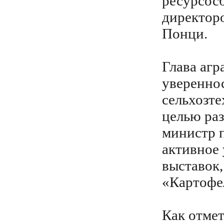
ресурсос
директор
Понци.
Глава аг
увереннос
сельхозте
целью ра
министр п
активное 
выставок,
«Картофел
Как отмет