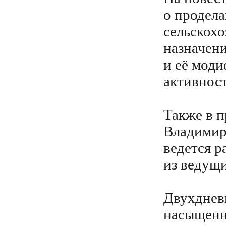
о продела
сельскохо
назначени
и её моди
активнос
Также в 
Владимирс
ведется р
из ведущ
Двухдневн
насыщенн