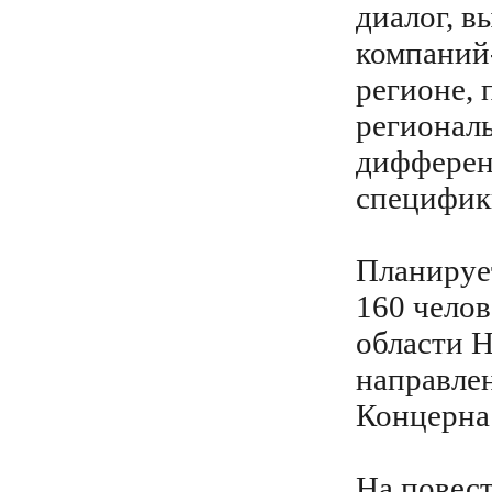
диалог, в
компаний
регионе, 
регионал
дифферен
специфик
Планирует
160 челов
области 
направле
Концерна
На повест