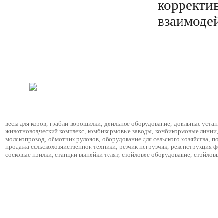
корректи
взаимодей
весы для коров
,
грабли-ворошилки
,
доильное оборудование
,
доильные устан
животноводческий комплекс
,
комбикормовые заводы
,
комбикормовые линии
,
молокопровод
,
обмотчик рулонов
,
оборудование для сельского хозяйства
,
по
продажа сельскохозяйственной техники
,
резчик погрузчик
,
реконструкция 
сосковые поилки
,
станции выпойки телят
,
стойловое оборудование
,
стойлов