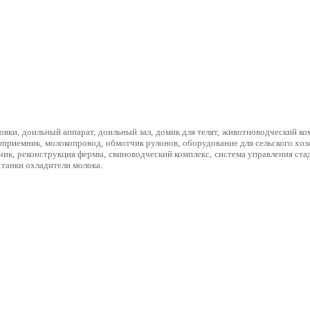
овки
,
доильный аппарат
,
доильный зал
,
домик для телят
,
животноводческий ко
оприемник
,
молокопровод
,
обмотчик рулонов
,
оборудование для сельского хоз
чик
,
реконструкция фермы
,
свиноводческий комплекс
,
система управления ста
танки охладители молока
.