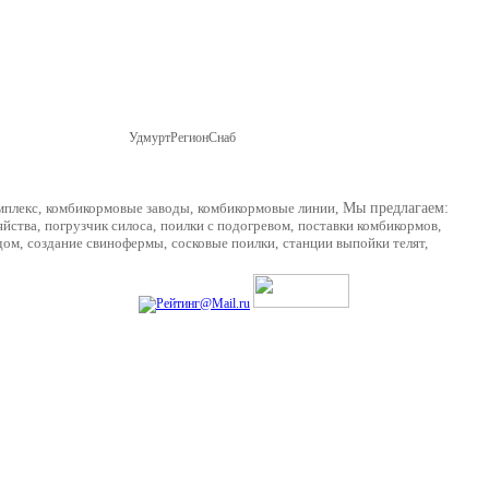
УдмуртРегионСнаб
г. Ижевск, ул Пойма 69,
Карта проезда
мплекс
,
комбикормовые заводы
,
комбикормовые линии
,
Мы предлагаем:
яйства
,
погрузчик силоса
,
поилки с подогревом
,
поставки комбикормов
,
дом
,
создание свинофермы
,
сосковые поилки
,
станции выпойки телят
,