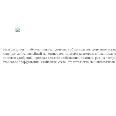
весы для коров
,
грабли-ворошилки
,
доильное оборудование
,
доильные устан
линейная дойка
,
линейный молокопровод
,
миксеры-кормораздатчики
,
молок
поставки удобрений
,
продажа сельскохозяйственной техники
,
резчик погруз
стойловое оборудование
,
стойловые места
,
строительство свинокомплексов
,