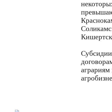
некоторых
превышают
Краснока
Соликамс
Кишертск
Субсидии 
договора
аграриям 
агробизне