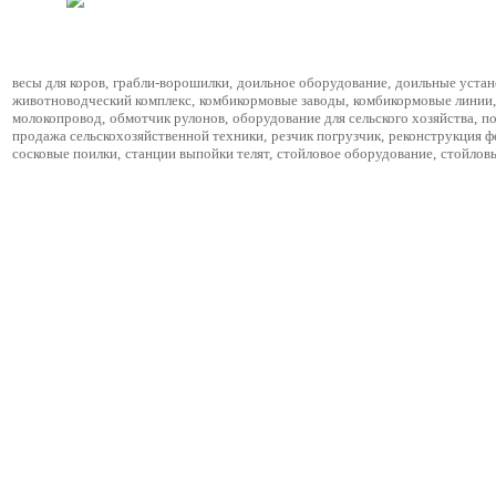
весы для коров
,
грабли-ворошилки
,
доильное оборудование
,
доильные устан
животноводческий комплекс
,
комбикормовые заводы
,
комбикормовые линии
,
молокопровод
,
обмотчик рулонов
,
оборудование для сельского хозяйства
,
по
продажа сельскохозяйственной техники
,
резчик погрузчик
,
реконструкция 
сосковые поилки
,
станции выпойки телят
,
стойловое оборудование
,
стойлов