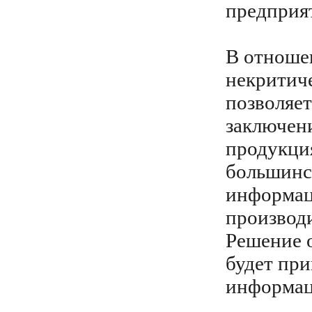
предприя
В отноше
некритиче
позволяет
заключени
продукци
большинс
информац
производи
Решение о
будет пр
информаци