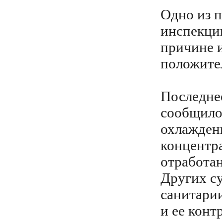
Одно из п
инспекции
причине и
положител
Последнее
сообщило,
охлажден
концентра
отработан
Других с
санитарии
и ее конт