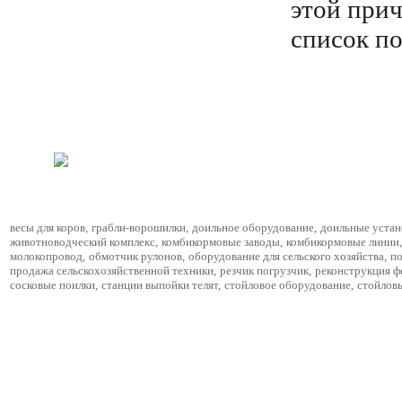
этой при
список п
весы для коров
,
грабли-ворошилки
,
доильное оборудование
,
доильные устан
животноводческий комплекс
,
комбикормовые заводы
,
комбикормовые линии
,
молокопровод
,
обмотчик рулонов
,
оборудование для сельского хозяйства
,
по
продажа сельскохозяйственной техники
,
резчик погрузчик
,
реконструкция 
сосковые поилки
,
станции выпойки телят
,
стойловое оборудование
,
стойлов