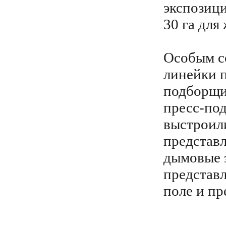
экспозици
30 га для
Особым с
линейки 
подборщи
пресс-по
выстроили
представ
дымовые 
представ
поле и пр