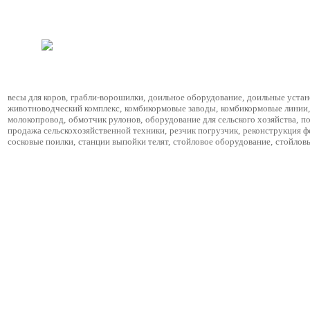
весы для коров
,
грабли-ворошилки
,
доильное оборудование
,
доильные устан
животноводческий комплекс
,
комбикормовые заводы
,
комбикормовые линии
,
молокопровод
,
обмотчик рулонов
,
оборудование для сельского хозяйства
,
по
продажа сельскохозяйственной техники
,
резчик погрузчик
,
реконструкция 
сосковые поилки
,
станции выпойки телят
,
стойловое оборудование
,
стойлов