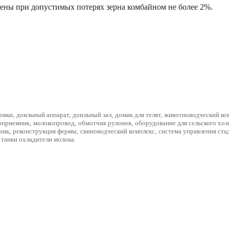
ены при допустимых потерях зерна комбайном не более 2%.
овки
,
доильный аппарат
,
доильный зал
,
домик для телят
,
животноводческий ко
оприемник
,
молокопровод
,
обмотчик рулонов
,
оборудование для сельского хоз
чик
,
реконструкция фермы
,
свиноводческий комплекс
,
система управления ста
танки охладители молока
.