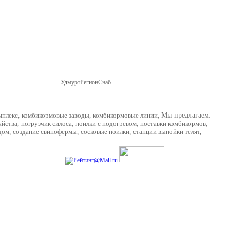
УдмуртРегионСнаб
г. Ижевск, ул Пойма 69,
Карта проезда
мплекс
,
комбикормовые заводы
,
комбикормовые линии
,
Мы предлагаем:
яйства
,
погрузчик силоса
,
поилки с подогревом
,
поставки комбикормов
,
дом
,
создание свинофермы
,
сосковые поилки
,
станции выпойки телят
,