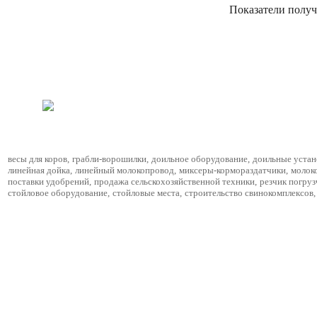
Показатели получ
весы для коров
,
грабли-ворошилки
,
доильное оборудование
,
доильные устан
линейная дойка
,
линейный молокопровод
,
миксеры-кормораздатчики
,
молок
поставки удобрений
,
продажа сельскохозяйственной техники
,
резчик погруз
стойловое оборудование
,
стойловые места
,
строительство свинокомплексов
,