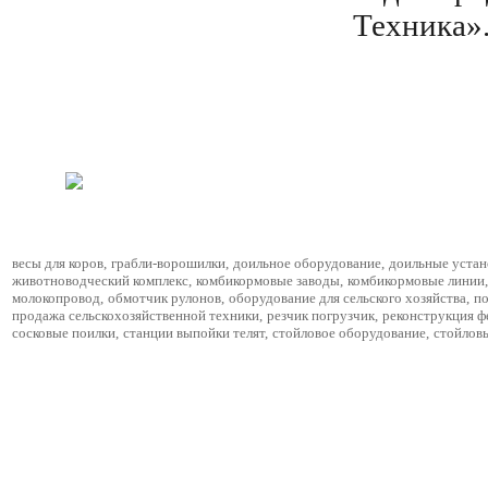
Техника»
весы для коров
,
грабли-ворошилки
,
доильное оборудование
,
доильные устан
животноводческий комплекс
,
комбикормовые заводы
,
комбикормовые линии
,
молокопровод
,
обмотчик рулонов
,
оборудование для сельского хозяйства
,
по
продажа сельскохозяйственной техники
,
резчик погрузчик
,
реконструкция 
сосковые поилки
,
станции выпойки телят
,
стойловое оборудование
,
стойлов