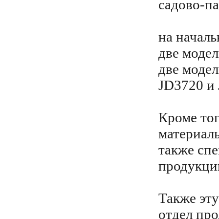
садово-па
на началь
две модел
две модел
JD3720 и
Кроме тог
материалы
также сп
продукци
Также эт
отдел пр