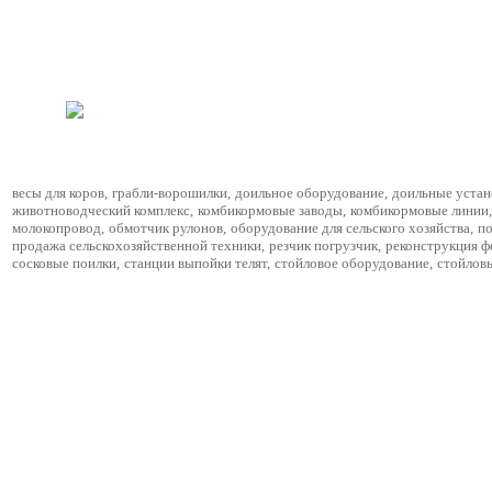
весы для коров
,
грабли-ворошилки
,
доильное оборудование
,
доильные устан
животноводческий комплекс
,
комбикормовые заводы
,
комбикормовые линии
,
молокопровод
,
обмотчик рулонов
,
оборудование для сельского хозяйства
,
по
продажа сельскохозяйственной техники
,
резчик погрузчик
,
реконструкция 
сосковые поилки
,
станции выпойки телят
,
стойловое оборудование
,
стойлов